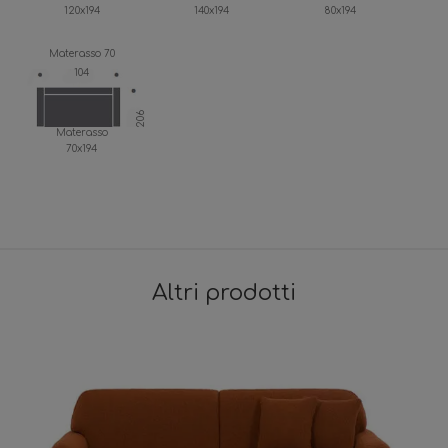
120x194
140x194
80x194
Materasso 70
104
206
Materasso
70x194
Altri prodotti