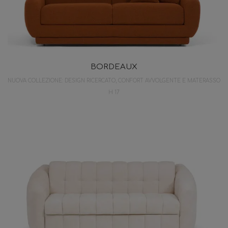
BORDEAUX
NUOVA COLLEZIONE: DESIGN RICERCATO, CONFORT AVVOLGENTE E MATERASSO
H 17