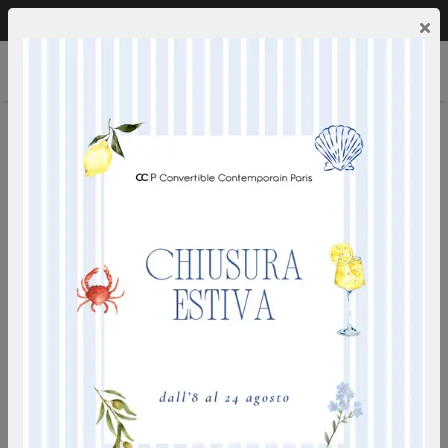
Chiamaci:
0249592353
IT
×
CHARLESTON
ideale per uso quotidiano - rete a doghe opzionale -
materasso h14 o h18 densita' 50 kg