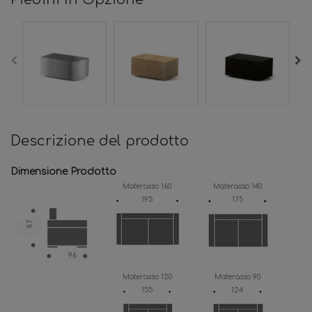
Descrizione del prodotto
Dimensione Prodotto
Materasso 160
Materasso 140
195
175
87
96
Materasso 120
Materasso 90
155
124