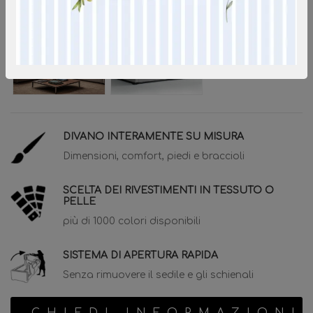
DIVANO INTERAMENTE SU MISURA
Dimensioni, comfort, piedi e braccioli
SCELTA DEI RIVESTIMENTI IN TESSUTO O
PELLE
più di 1000 colori disponibili
SISTEMA DI APERTURA RAPIDA
Senza rimuovere il sedile e gli schienali