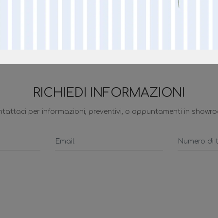
RICHIEDI INFORMAZIONI
tattaci per informazioni, preventivi, o appuntamenti in showr