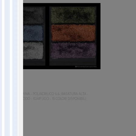
ORDEAUX
TATO A MACCHINA - POLIACRILICO 6.6- RASATURA ALTA -
ETTO SEMILUCIDO - IGNIFUGO - 10 COLORI DISPONIBILI