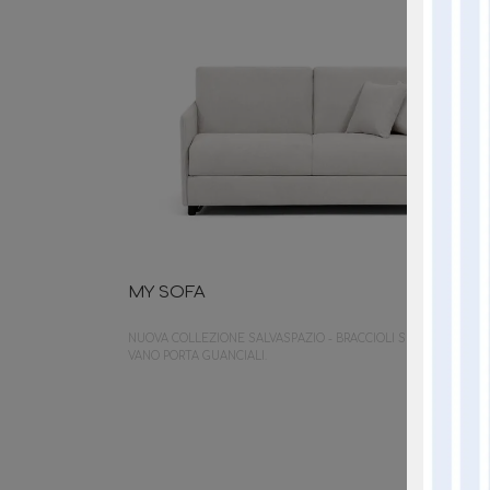
MY SOFA
NUOVA COLLEZIONE SALVASPAZIO - BRACCIOLI SLIM E DOPPIO
VANO PORTA GUANCIALI.