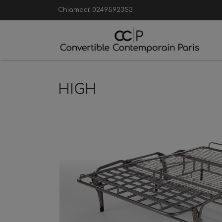
Chiamaci:
0249592353
HIGH