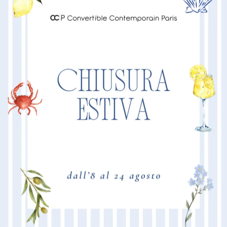
SAINT TROPEZ
B
NUOVA COLLEZIONE - COMFORT ECCEZIONALE, SEDUTA
TAF
PROFONDA, DIMENSIONI CONTENUTE
ASP