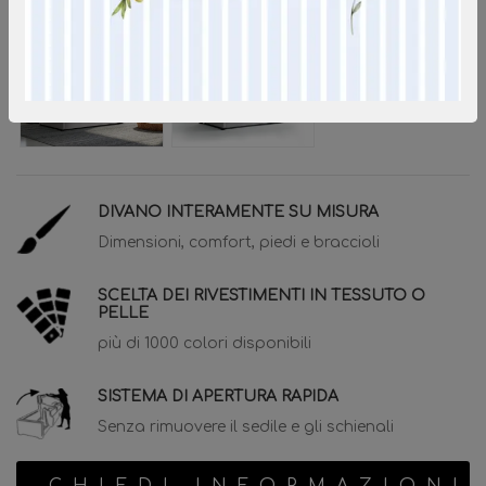
DIVANO INTERAMENTE SU MISURA
Dimensioni, comfort, piedi e braccioli
SCELTA DEI RIVESTIMENTI IN TESSUTO O
PELLE
più di 1000 colori disponibili
SISTEMA DI APERTURA RAPIDA
Senza rimuovere il sedile e gli schienali