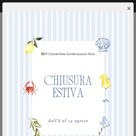
Chiamaci:
0249592353
IT
×
CHARLESTON 18
ideale per uso quotidiano - rete a doghe opzionale -
materasso h18 densita' 50 kg