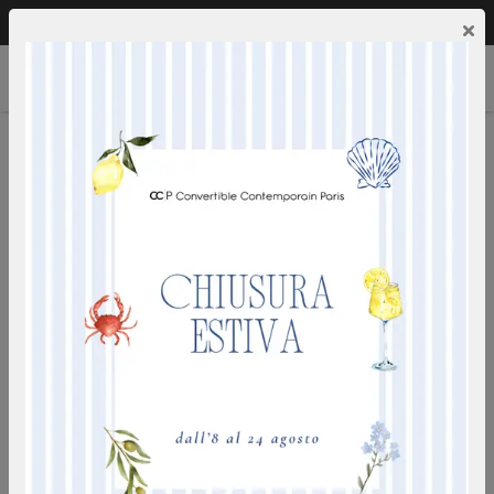
Chiamaci:
0249592353
IT
×
EIFFEL CON CHAISE LONGUE
ideale per uso quotidiano - rete a doghe - materasso
desita' 35 kg