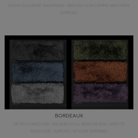
NUOVA COLLEZIONE SALVASPAZIO - BRACCIOLI SLIM E DOPPIO VANO PORTA
GUANCIALI.
BORDEAUX
TAFTATO A MACCHINA - POLIACRILICO 6.6- RASATURA ALTA - ASPETTO
SEMILUCIDO - IGNIFUGO - 10 COLORI DISPONIBILI