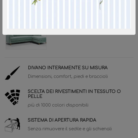
DIVANO INTERAMENTE SU MISURA
Dimensioni, comfort, piedi e braccioli
SCELTA DEI RIVESTIMENTI IN TESSUTO O
PELLE
più di 1000 colori disponibili
SISTEMA DI APERTURA RAPIDA
Senza rimuovere il sedile e gli schienali