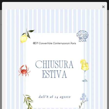
Chiamaci:
0249592353
IT
×
MARSEILLE
taftato a macchina - 100% nylon - alta resistenza -
rasatura bassa - aspetto opaco - ignifugo - 6 colori
disponibili