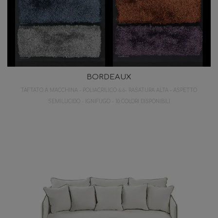
BORDEAUX
TAFTATO A MACCHINA - POLIACRILICO 6.6- RASATURA ALTA - ASPETTO
SEMILUCIDO - IGNIFUGO - 10 COLORI DISPONIBILI