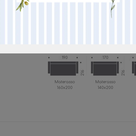
Materasso 160
M
190
85
102
Materasso 160
Materasso 140
M
190
170
216
216
Materasso
Materasso
160x200
140x200