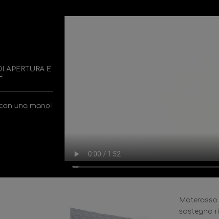
DI APERTURA E
E
e con una mano!
Materasso 
sostegno ri