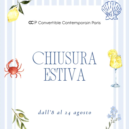
“BIG” con r
utilizzo qu
MAGGIORI 
Dimensione Prodotto