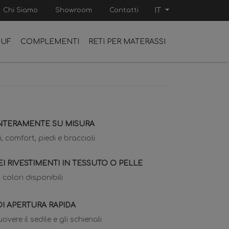
Chi Siamo
Showroom
Contatti
IT
OUF
COMPLEMENTI
RETI PER MATERASSI
NTERAMENTE SU MISURA
, comfort, piedi e braccioli
EI RIVESTIMENTI IN TESSUTO O PELLE
 colori disponibili
DI APERTURA RAPIDA
vere il sedile e gli schienali