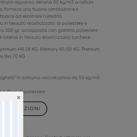
retano espanso densità 50 kg/m3 a cellule
e, fornisce una buona ventilazione e
buisce ad eliminare l’umidità
 in tessuto elasticizzato di poliestere e
sa 300 gr. accoppiata con gomma poliestere
laterali in tessuto elasticizzato turchese
ptimum HR 38 KG. Memory 45/50 KG. Premium
x Bio 70 KG
ghetti” in schiuma viscoelastica da 50 kg/m3
 fibra di poliestere
×
INFORMAZIONI