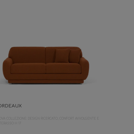
ORDEAUX
VA COLLEZIONE: DESIGN RICERCATO, CONFORT AVVOLGENTE E
TERASSO H 17