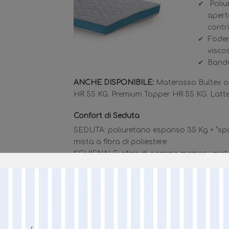
Poliu
apert
contri
Fodera
visco
Bande 
ANCHE DISPONIBILE:
Materasso Bultex o
HR 55 KG. Premium Topper HR 55 KG. Latte
Confort di Seduta
SEDUTA: poliuretano espanso 35 Kg + “spa
mista a fibra di poliestere
SCHIENALE: sfere di gomma memory miste a
MAGGIORI 