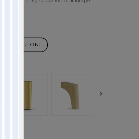
ete a doghe di legno. Confort ottimale per
otidiano.
INFORMAZIONI