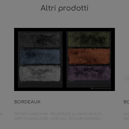
Altri prodotti
BORDEAUX
B
GN
TAFTATO A MACCHINA - POLIACRILICO 6.6- RASATURA ALTA -
NUO
ASPETTO SEMILUCIDO - IGNIFUGO - 10 COLORI DISPONIBILI
MA