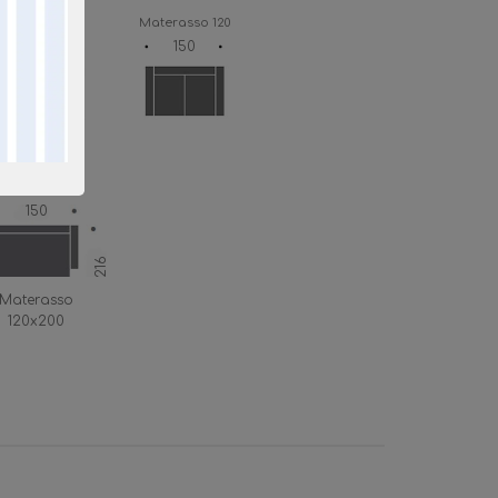
aterasso 140
Materasso 120
170
150
aterasso 120
150
216
Materasso
120x200