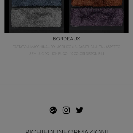
BORDEAUX
TAFTATO A MACCHINA - POLIACRILICO 6.6- RASATURA ALTA - ASPETTO
SEMILUCIDO - IGNIFUGO - 10 COLORI DISPONIBILI
RICHIEDI INFORMAZIONI