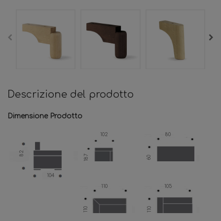
Descrizione del prodotto
Dimensione Prodotto
102
80
82
187
60
104
110
105
110
110