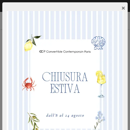
Chiamaci:
0249592353
IT
×
OSLO
ideale per uso quotidiano - rete a doghe - materasso
densita' 50 kg - confort eccezionale - collezione prestige