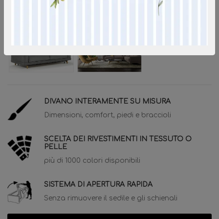
DIVANO INTERAMENTE SU MISURA
Dimensioni, comfort, piedi e braccioli
SCELTA DEI RIVESTIMENTI IN TESSUTO O
PELLE
più di 1000 colori disponibili
SISTEMA DI APERTURA RAPIDA
Senza rimuovere il sedile e gli schienali