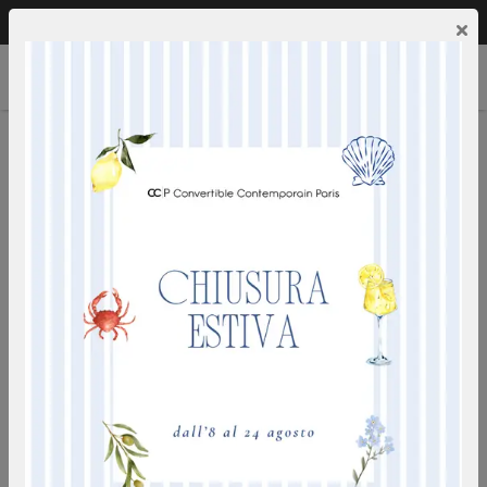
Chiamaci:
0249592353
IT
×
STRETTO
ideale per uso quotidiano - disponibile con materasso da
88 o 78 cm