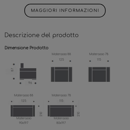
MAGGIORI INFORMAZIONI
Descrizione del prodotto
Dimensione Prodotto
Materasso 88
Materasso 78
125
115
87
96
Materasso 88
Materasso 78
125
115
210
210
Materasso
Materasso
90x197
80x197