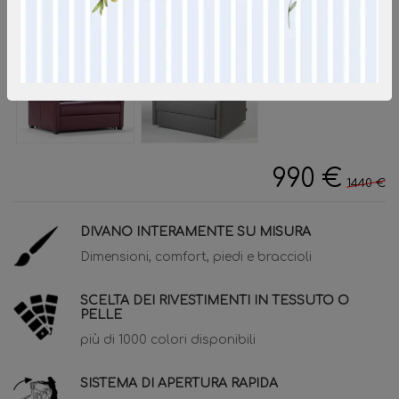
990 €
1440 €
DIVANO INTERAMENTE SU MISURA
Dimensioni, comfort, piedi e braccioli
SCELTA DEI RIVESTIMENTI IN TESSUTO O
PELLE
più di 1000 colori disponibili
SISTEMA DI APERTURA RAPIDA