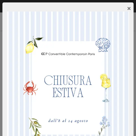
Chiamaci:
0249592353
IT
×
TAVOLI DA PRANZO IN MARMO
RETTANGOLARI