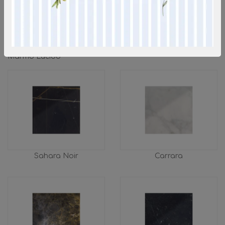
FINITURA TOP
Marmo Lucido
Sahara Noir
Carrara