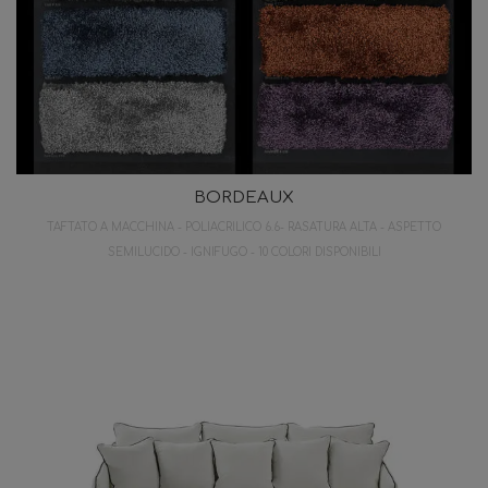
BORDEAUX
TAFTATO A MACCHINA - POLIACRILICO 6.6- RASATURA ALTA - ASPETTO
SEMILUCIDO - IGNIFUGO - 10 COLORI DISPONIBILI